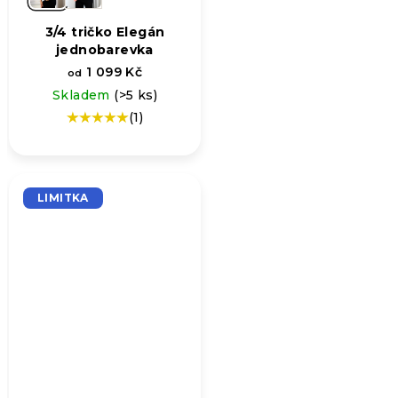
3/4 tričko Elegán
jednobarevka
1 099 Kč
od
Skladem
(>5 ks)
(1)
Průměrné
hodnocení
produktu
je
5,0
LIMITKA
z
5
hvězdiček.