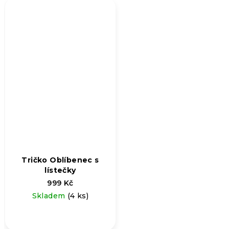
5,0
z
5
hvězdiček.
Tričko Oblíbenec s
lístečky
999 Kč
Skladem
(4 ks)