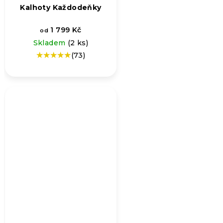
Kalhoty Každodeňky
1 799 Kč
od
Skladem
(2 ks)
(73)
Průměrné
hodnocení
produktu
je
5,0
z
5
hvězdiček.