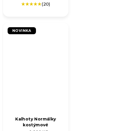
(20)
Průměrné
hodnocení
produktu
je
5,0
NOVINKA
z
5
hvězdiček.
Kalhoty Normálky
kostýmové