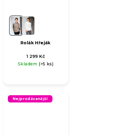
Rolák Hřeják
1 299 Kč
Skladem
(>5 ks)
Nejprodávanější