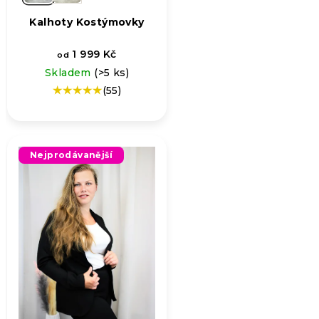
Kalhoty Kostýmovky
1 999 Kč
od
Skladem
(>5 ks)
(55)
Průměrné
hodnocení
produktu
je
5,0
Nejprodávanější
z
5
hvězdiček.