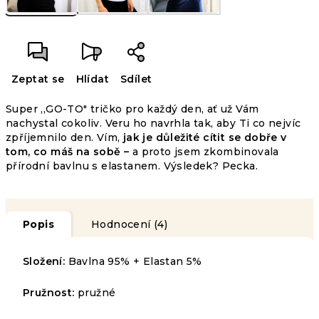
Zeptat se
Hlídat
Sdílet
Super ,,GO-TO" tričko pro každý den, ať už Vám
nachystal cokoliv. Veru ho navrhla tak, aby Ti co nejvíc
zpříjemnilo den. Vím,
jak je důležité cítit se dobře v
tom, co máš na sobě –
a proto jsem zkombinovala
přírodní bavlnu s elastanem. Výsledek? Pecka.
Popis
Hodnocení (4)
Složení:
Bavlna 95% + Elastan 5%
Pružnost:
pružné