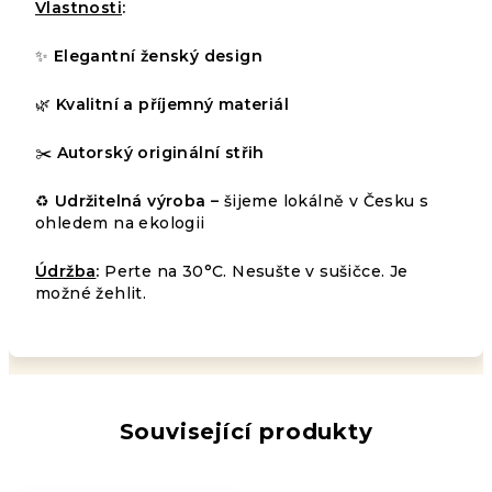
Vlastnosti
:
✨
Elegantní ženský design
Průměrné
4
hodnocení
🌿
Kvalitní a příjemný materiál
HODNOCENÍ
produktu
Podrobnosti
je
✂️
Autorský originální střih
hodnocení
5,0
z
Nejprodávanější
♻️
Udržitelná výroba –
šijeme lokálně v Česku s
5
ohledem na ekologii
hvězdiček.
Údržba
:
Perte na 30°C. Nesušte v sušičce. Je
možné žehlit.
Související produkty