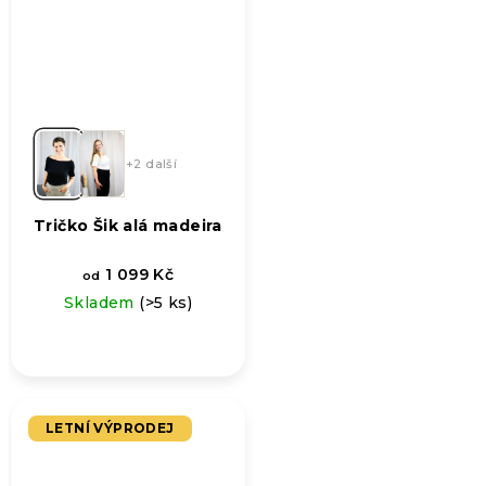
+2 další
Tričko Šik alá madeira
1 099 Kč
od
Skladem
(>5 ks)
LETNÍ VÝPRODEJ