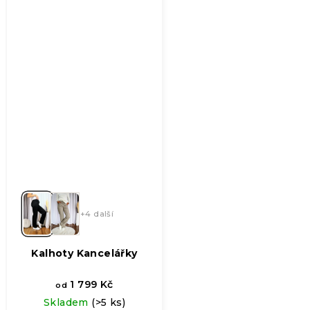
+4 další
Kalhoty Kancelářky
1 799 Kč
od
Skladem
(>5 ks)