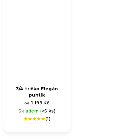
3/4 tričko Elegán
puntík
1 199 Kč
od
Skladem
(>5 ks)
(1)
Průměrné
hodnocení
produktu
je