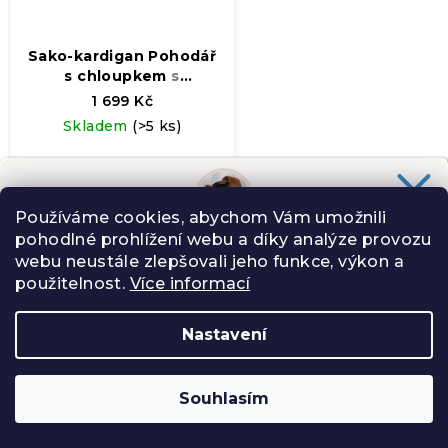
Sako-kardigan Pohodář
s chloupkem
s
chloupkem
1 699 Kč
Skladem
(>5 ks)
Používáme cookies, abychom Vám umožnili
pohodlné prohlížení webu a díky analýze provozu
Chceš slevu
100 Kč
na svůj nákup?
LETNÍ VÝPRODEJ
webu neustále zlepšovali jeho funkce, výkon a
Slibuji Ti na psí uši, že Tě nebudu spamovat zbytečnostmi.
použitelnost.
Více informací
Nastavení
ANO, CHCI
Souhlasím
Zásady zpracování osobních údajů
−
+
Do košíku