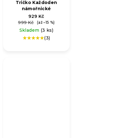
Tričko Každoden
námořnické
929 Kč
999 Kč
(až –15 %)
Skladem
(3 ks)
(3)
Průměrné
hodnocení
produktu
je
5,0
z
5
hvězdiček.