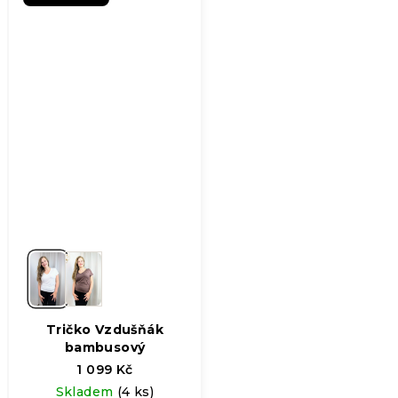
z
5
hvězdiček.
Tričko Vzdušňák
bambusový
1 099 Kč
Skladem
(4 ks)