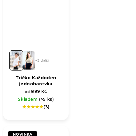
+3 další
Tričko Každoden
jednobarevka
899 Kč
od
Skladem
(>5 ks)
(3)
Průměrné
hodnocení
produktu
je
5,0
NOVINKA