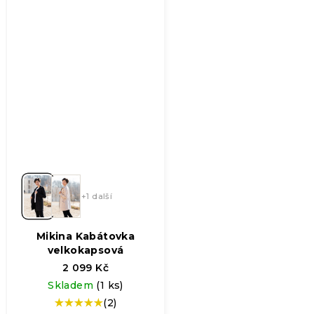
+1 další
Mikina Kabátovka
velkokapsová
2 099 Kč
Skladem
(1 ks)
(2)
Průměrné