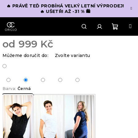
Přejít
🔥 PRÁVĚ TEĎ PROBÍHÁ VELKÝ LETNÍ VÝPRODEJ!
na
🔥 UŠETŘI AŽ -31 % 🛍️
obsah
Nákupn
Hledat
Přihlášení
od
999 Kč
košík
Měrná
Můžeme doručit do:
Zvolte variantu
cena:
Barva:
Černá