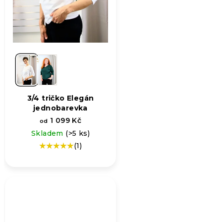
3/4 tričko Elegán
jednobarevka
1 099 Kč
od
Skladem
(>5 ks)
(1)
Průměrné
hodnocení
produktu
je
5,0
z
5
hvězdiček.