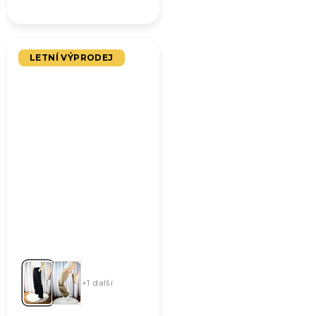
LETNÍ VÝPRODEJ
+1 další