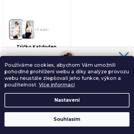
+3 další
Tričko Každoden
jednobarevka
899 Kč
od
Používáme cookies, abychom Vám umožnili
Skladem
(>5 ks)
pohodlné prohlížení webu a díky analýze provozu
Chceš slevu
100 Kč
na svůj nákup?
(3)
Průměrné
webu neustále zlepšovali jeho funkce, výkon a
hodnocení
Slibuji Ti na psí uši, že Tě nebudu spamovat zbytečnostmi.
použitelnost.
Více informací
produktu
je
5,0
Nastavení
NOVINKA
z
ANO, CHCI
5
hvězdiček.
Souhlasím
Zásady zpracování osobních údajů
−
+
Do košíku