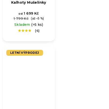
Kalhoty Mušelínky
1 699 Kč
od
1 799 Kč
(až –5 %)
Skladem
(>5 ks)
(4)
Průměrné
hodnocení
produktu
je
4,8
LETNÍ VÝPRODEJ
z
5
hvězdiček.