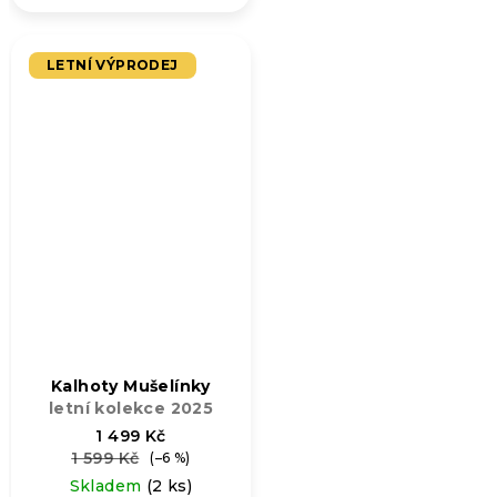
produktu
je
5,0
LETNÍ VÝPRODEJ
z
5
hvězdiček.
Kalhoty Mušelínky
letní kolekce 2025
1 499 Kč
1 599 Kč
(–6 %)
Skladem
(2 ks)