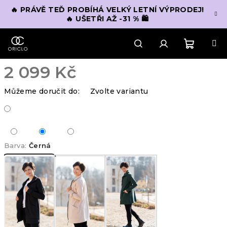
Přejít
🔥 PRÁVĚ TEĎ PROBÍHÁ VELKÝ LETNÍ VÝPRODEJ!
na
🔥 UŠETŘI AŽ -31 % 🛍️
obsah
Nákupn
Hledat
Přihlášení
2 099 Kč
košík
Měrná
Můžeme doručit do:
Zvolte variantu
cena:
Barva:
Černá