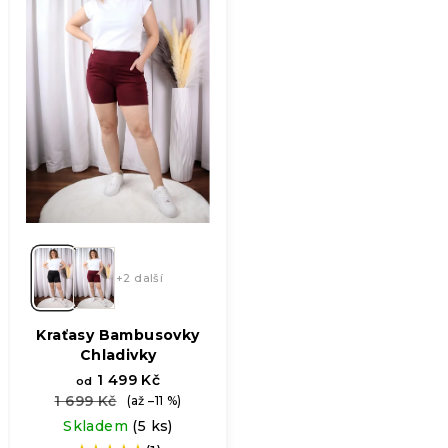
+2 další
Kraťasy Bambusovky
Chladivky
1 499 Kč
od
1 699 Kč
(až –11 %)
Skladem
(5 ks)