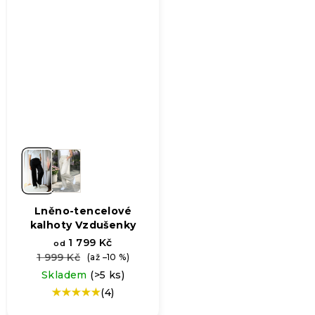
Lněno-tencelové
kalhoty Vzdušenky
1 799 Kč
od
1 999 Kč
(až –10 %)
Skladem
(>5 ks)
(4)
Průměrné
hodnocení