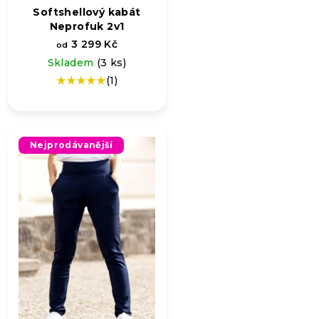
Softshellový kabát
Neprofuk 2v1
3 299 Kč
od
Skladem
(3 ks)
(1)
Průměrné
hodnocení
produktu
je
5,0
Nejprodávanější
z
5
hvězdiček.