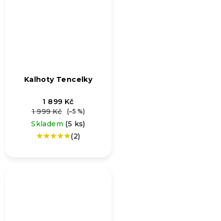
Kalhoty Tencelky
1 899 Kč
1 999 Kč
(–5 %)
Skladem
(5 ks)
(2)
Průměrné
hodnocení
produktu
je
5,0
z
5
hvězdiček.