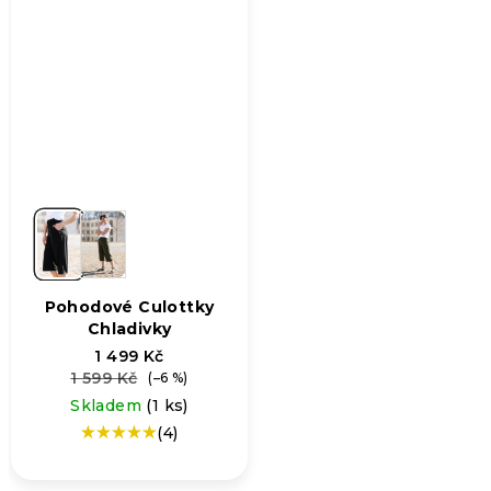
Pohodové Culottky
Chladivky
1 499 Kč
1 599 Kč
(–6 %)
Skladem
(1 ks)
(4)
Průměrné
hodnocení
produktu