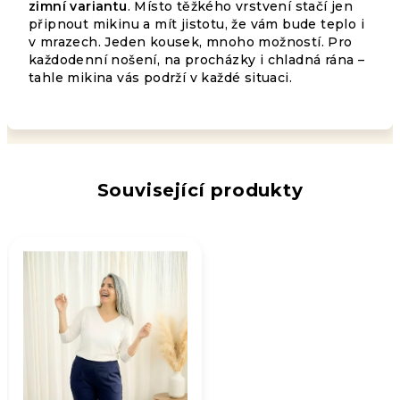
5
zimní variantu
. Místo těžkého vrstvení stačí jen
DOPORUČUJE
hvězdiček.
připnout mikinu a mít jistotu, že vám bude teplo i
v mrazech. Jeden kousek, mnoho možností. Pro
každodenní nošení, na procházky i chladná rána –
tahle mikina vás podrží v každé situaci.
Související produkty