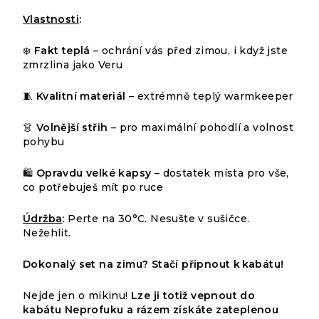
Vlastnosti
:
❄️
Fakt teplá
– ochrání vás před zimou, i když jste
zmrzlina jako Veru
🧵
Kvalitní materiál
– extrémně teplý warmkeeper
👗
Volnější střih
– pro maximální pohodlí a volnost
pohybu
🛍️
Opravdu velké kapsy
– dostatek místa pro vše,
co potřebuješ mít po ruce
Údržba
:
Perte na 30°C. Nesušte v sušičce.
Nežehlit.
Průměrné
2
hodnocení
HODNOCENÍ
produktu
Dokonalý set na zimu? Stačí připnout k kabátu!
Podrobnosti
je
hodnocení
5,0
Nejde jen o mikinu!
Lze ji totiž vepnout do
z
kabátu
Neprofuku
a rázem získáte zateplenou
VERU