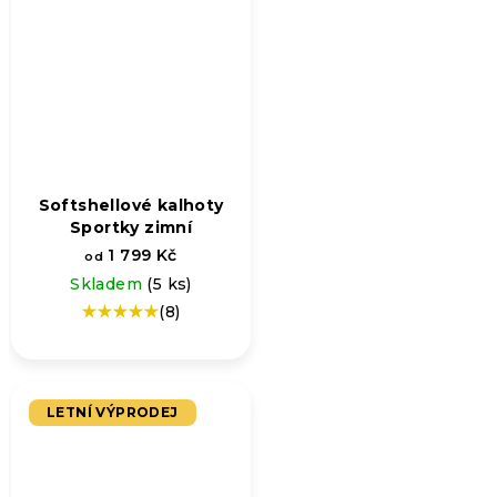
Softshellové kalhoty
Sportky zimní
1 799 Kč
od
Skladem
(5 ks)
(8)
Průměrné
hodnocení
produktu
je
5,0
LETNÍ VÝPRODEJ
z
5
hvězdiček.