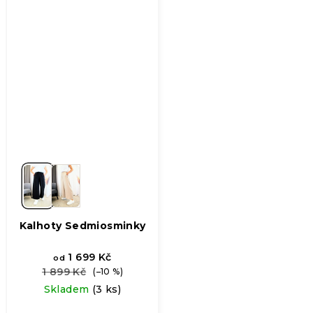
Kalhoty Sedmiosminky
1 699 Kč
od
1 899 Kč
(–10 %)
Skladem
(3 ks)