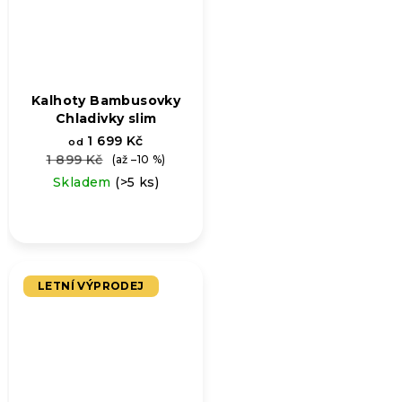
Kalhoty Bambusovky
Chladivky slim
1 699 Kč
od
1 899 Kč
(až –10 %)
Skladem
(>5 ks)
LETNÍ VÝPRODEJ