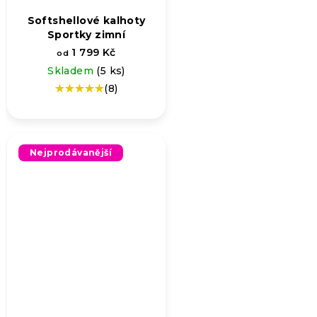
Softshellové kalhoty
Sportky zimní
1 799 Kč
od
Skladem
(5 ks)
(8)
Průměrné
hodnocení
produktu
je
5,0
Nejprodávanější
z
5
hvězdiček.