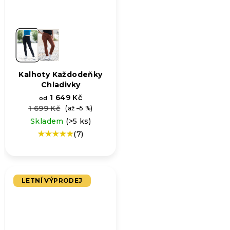
Kalhoty Každodeňky
Chladivky
1 649 Kč
od
1 699 Kč
(až –5 %)
Skladem
(>5 ks)
(7)
Průměrné
hodnocení
produktu
je
5,0
LETNÍ VÝPRODEJ
z
5
hvězdiček.