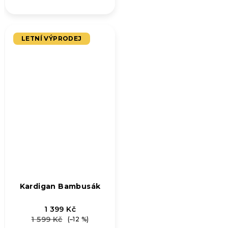
hodnocení
produktu
je
5,0
LETNÍ VÝPRODEJ
z
5
hvězdiček.
Kardigan Bambusák
1 399 Kč
1 599 Kč
(–12 %)