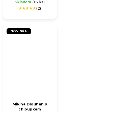
Skladem
(>5 ks)
(2)
Průměrné
hodnocení
produktu
je
5,0
NOVINKA
z
5
hvězdiček.
Mikina Dlouhán s
chloupkem