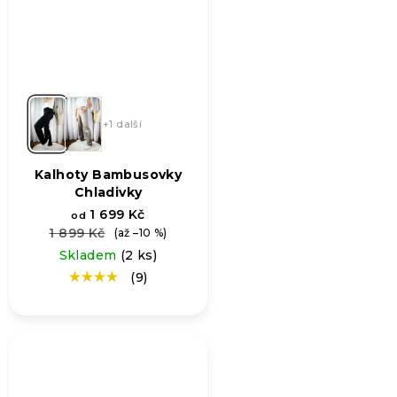
+1 další
Kalhoty Bambusovky
Chladivky
1 699 Kč
od
1 899 Kč
(až –10 %)
Skladem
(2 ks)
(9)
Průměrné
hodnocení
produktu
je
4,8
z
5