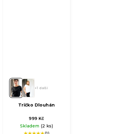
hvězdiček.
+1 další
Tričko Dlouhán
999 Kč
Skladem
(2 ks)
(1)