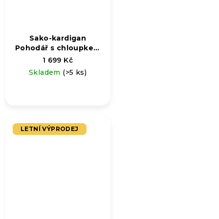
Sako-kardigan
Pohodář s chloupkem
s chloupkem
1 699 Kč
Skladem
(>5 ks)
LETNÍ VÝPRODEJ