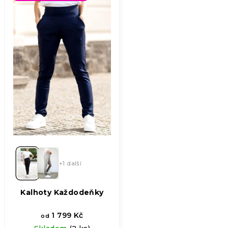
hvězdiček.
+1 další
Kalhoty Každodeňky
1 799 Kč
od