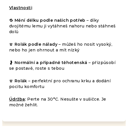
hvězdiček.
Vlastnosti
:
🔁
Mění délku podle našich potřeb
– díky
dvojitému lemu ji vytáhneš nahoru nebo stáhneš
dolů
🧣
Rolák podle nálady
– můžeš ho nosit vysoký,
nebo ho jen ohrnout a mít nízký
🤰
Normální a případně těhotenská
– přizpůsobí
se postavě, roste s tebou
🧣
Rolák
– perfektní pro ochranu krku a dodání
pocitu komfortu
Údržba
:
Perte na 30°C. Nesušte v sušičce. Je
možné žehlit.