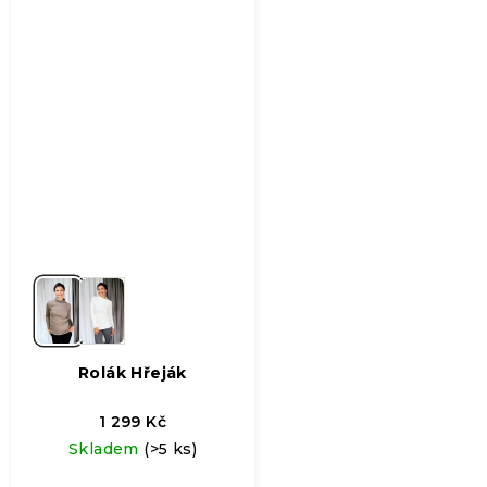
hvězdiček.
Rolák Hřeják
1 299 Kč
Skladem
(>5 ks)