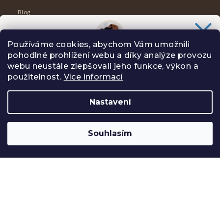
Blog
Dárkový poukaz
Používáme cookies, abychom Vám umožnili
Ceník krejčovských úprav ✂️
pohodlné prohlížení webu a díky analýze provozu
Chceš slevu
100 Kč
na svůj nákup?
webu neustále zlepšovali jeho funkce, výkon a
KONTAKT
Slibuji Ti na psí uši, že Tě nebudu spamovat zbytečnostmi.
použitelnost.
Více informací
Nastavení
ANO, CHCI
info
@
oriclo.cz
Souhlasím
Zásady zpracování osobních údajů
−
+
Do košíku
+420 601 029 202
Po-Pá 8-17h