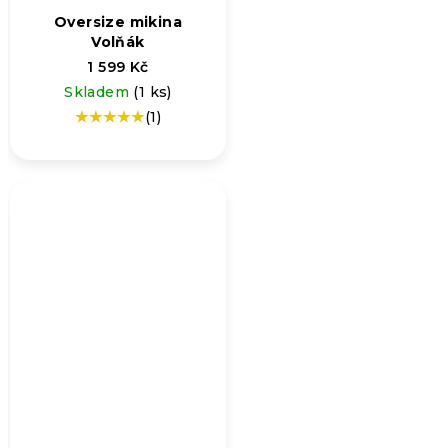
Oversize mikina
Volňák
1 599 Kč
Skladem
(1 ks)
(1)
Průměrné
hodnocení
produktu
je
5,0
z
5
hvězdiček.