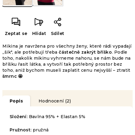
Zeptat se
Hlídat
Sdílet
Mikina je navržena pro všechny ženy, které rádi vypadají
,,šik", ale potřebují třeba
částečně zakrýt bříško
. Podle
toho, nakolik mikinu vyhrneme nahoru, se nám bude na
bříšku řasit látka, a vytvoří tak potřebný prostor bez
toho, aniž bychom museli zaplatit cenu nejvyšší – ztratit
šmrnc 🤩
Průměrné
Popis
Hodnocení (2)
2
hodnocení
HODNOCENÍ
produktu
Podrobnosti
je
Složení:
Bavlna 95% + Elastan 5%
hodnocení
5,0
z
Pružnost:
pružná
5