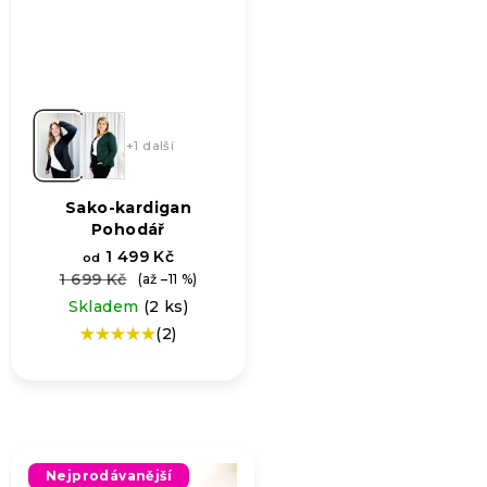
+1 další
Sako-kardigan
Pohodář
1 499 Kč
od
1 699 Kč
(až –11 %)
Skladem
(2 ks)
(2)
Průměrné
hodnocení
produktu
je
5,0
z
5
Nejprodávanější