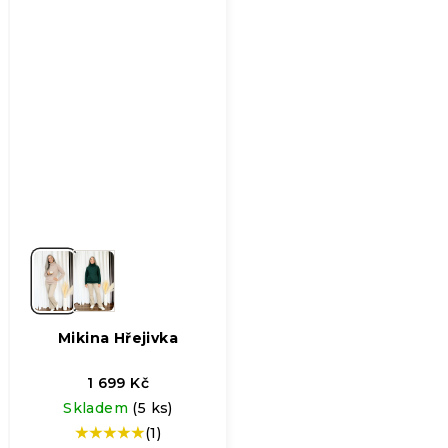
Mikina Hřejivka
1 699 Kč
Skladem
(5 ks)
(1)
Průměrné