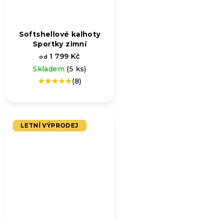
Softshellové kalhoty
Sportky zimní
1 799 Kč
od
Skladem
(5 ks)
(8)
Průměrné
hodnocení
produktu
je
5,0
LETNÍ VÝPRODEJ
z
5
hvězdiček.