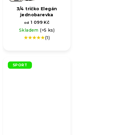
3/4 tričko Elegán
jednobarevka
1 099 Kč
od
Skladem
(>5 ks)
(1)
Průměrné
hodnocení
produktu
je
5,0
SPORT
z
5
hvězdiček.