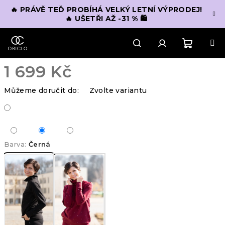
Přejít
🔥 PRÁVĚ TEĎ PROBÍHÁ VELKÝ LETNÍ VÝPRODEJ!
na
🔥 UŠETŘI AŽ -31 % 🛍️
obsah
Nákupn
Hledat
Přihlášení
1 699 Kč
košík
Měrná
Můžeme doručit do:
Zvolte variantu
cena:
Barva:
Černá