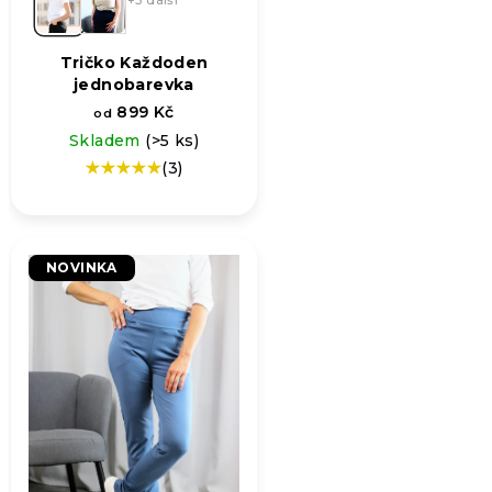
Tričko Každoden
jednobarevka
899 Kč
od
Skladem
(>5 ks)
(3)
Průměrné
hodnocení
produktu
je
5,0
NOVINKA
z
5
hvězdiček.