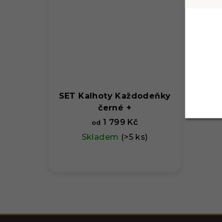
SET Kalhoty Každodeňky
černé +
1 799 Kč
od
Skladem
(>5 ks)