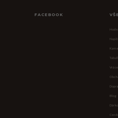
Zápatí
FACEBOOK
VŠ
Hodn
Napiš
Kame
Tabul
Vráce
Obch
Dopra
Blog
Dárko
Ceník