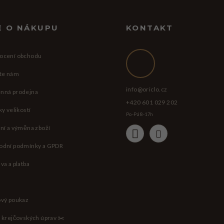
l
á
E O NÁKUPU
KONTAKT
d
a
ocení obchodu
c
te nám
í
p
info
@
oriclo.cz
nná prodejna
r
+420 601 029 202
ky velikostí
Po-Pá 8-17h
v
ní a výměna zboží
k
y
odní podmínky a GPDR
v
va a platba
ý
p
vý poukaz
i
s
 krejčovských úprav ✂️