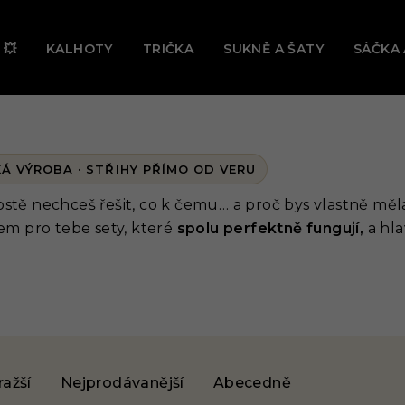
Ě TEĎ PROBÍHÁ VELKÝ LETNÍ VÝPRODEJ! 🔥 UŠETŘI AŽ -31 
 💥
KALHOTY
TRIČKA
SUKNĚ A ŠATY
SÁČKA 
stě nechceš řešit, co k čemu… a proč bys vlastně měl
sem pro tebe sety, které
spolu perfektně fungují,
a hla
ražší
Nejprodávanější
Abecedně