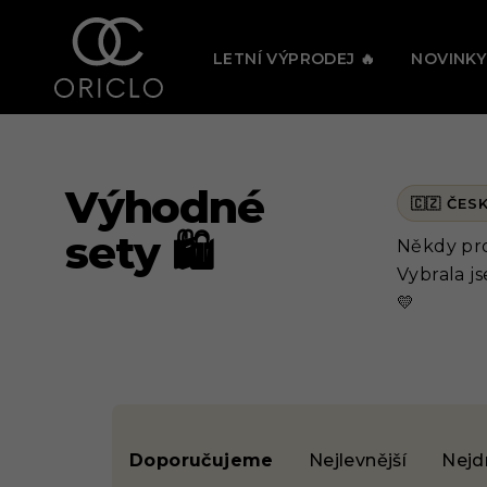
Přejít
🔥 PRÁV
na
LETNÍ VÝPRODEJ 🔥
NOVINKY
obsah
Výhodné
sety 🛍️
Někdy pro
Vybrala j
💛
V
Ř
ý
Doporučujeme
Nejlevnější
Nejd