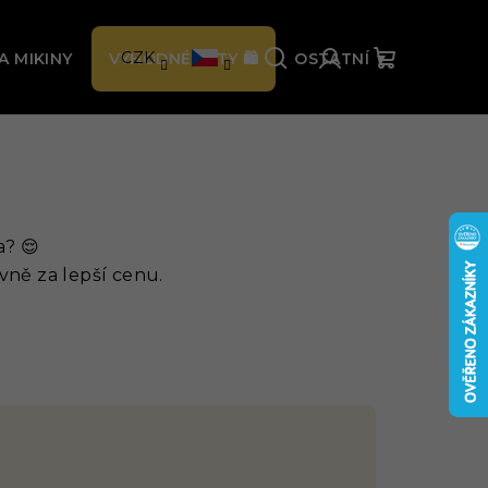
% 🛍️
CZK
A MIKINY
VÝHODNÉ SETY 🛍️
OSTATNÍ ▼
Hledat
Přihlášení
Nákupní
košík
a? 😌
vně za lepší cenu.