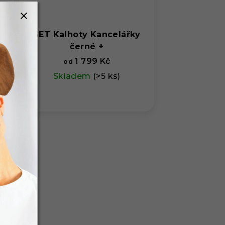
y
SET Kalhoty Kancelářky
černé +
1 799 Kč
od
Skladem
(>5 ks)