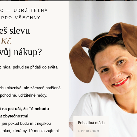
LO — UDRŽITELNÁ
 PRO VŠECHNY
 Sukně Pouzdrovka
SET Kalhoty Bambusovk
eš slevu
černá +
Chladivky černé +
1 499 Kč
1 899 Kč
 Kč
od
Skladem
(>5 ks)
Skladem
(>5 ks)
svůj nákup?
 ráda, pokud se přidáš do světa
chu bláznivá, ale zároveň nadšená
pohodlné, udržitelné módy.
Ti na psí uši, že Tě nebudu
t zbytečnostmi.
Pohodlná móda
, jen pokud budu mít nějakou
i akci, která by Tě mohla zajímat.
S PŘÍBĚHEM