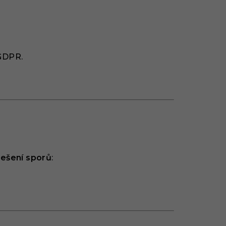
 GDPR.
řešení sporů
: