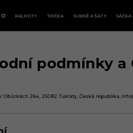
Ě TEĎ PROBÍHÁ VELKÝ LETNÍ VÝPRODEJ! 🔥 UŠETŘI AŽ -31 
 💥
KALHOTY
TRIČKA
SUKNĚ A ŠATY
SÁČKA 
odní podmínky a
V Obůrkách 264, 25082 Tuklaty, Česká republika,
info
ní