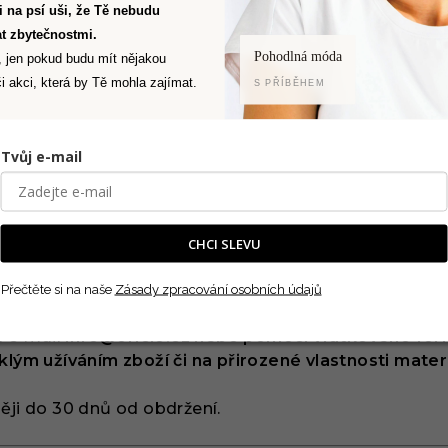
Ti na psí uši, že Tě nebudu
odpovídá kupující za snížení hodnoty zboží, které vz
t zbytečnostmi.
známení se s jeho povahou, vlastnostmi a funkčností
Pohodlná móda
, jen pokud budu mít nějakou
i akci, která by Tě mohla zajímat.
S PŘÍBĚHEM
o plnění (reklamace)
Tvůj e-mail
i v případě:
at opravu, výměnu, slevu nebo odstoupení od smlo
CHCI SLEVU
dovat odstranění vady nebo slevu.
Přečtěte si na naše
Zásady zpracování osobních údajů
a e-mail
info@oriclo.cz nebo pomocí vratkového for
ým užíváním zboží či na přirozené vlastnosti mater
ději do 30 dnů od obdržení.