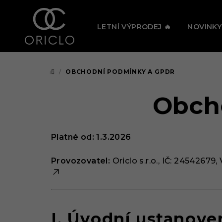
Přejít
🔥 PRÁV
na
LETNÍ VÝPRODEJ 🔥
NOVINKY
obsah
/
OBCHODNÍ PODMÍNKY A GPDR
DOMŮ
Obch
Platné od: 1
.3.2026
Provozovatel:
Oriclo s.r.o., IČ: 24542679,
I. Úvodní ustanove