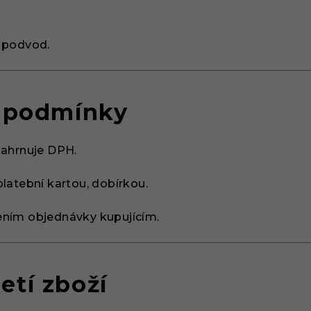
,
 podvod.
ní podmínky
zahrnuje DPH.
latební kartou, dobírkou.
ením objednávky kupujícím.
etí zboží