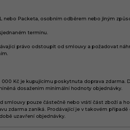
PL nebo Packeta, osobním odběrem nebo jiným způ
e sjednaném termínu.
ávající právo odstoupit od smlouvy a požadovat náh
ním.
3 000 Kč je kupujícímu poskytnuta doprava zdarma.
míněná dosažením minimální hodnoty objednávky.
od smlouvy pouze částečně nebo vrátí část zboží a 
ravu zdarma zaniká. Prodávající je v takovém případě
 době uzavření objednávky.