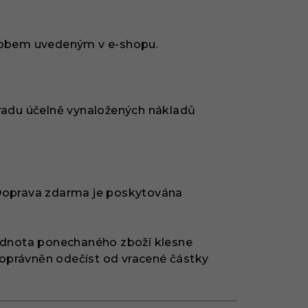
sobem uvedeným v e-shopu.
radu účelně vynaložených nákladů
 Doprava zdarma je poskytována
hodnota ponechaného zboží klesne
 oprávněn odečíst od vracené částky