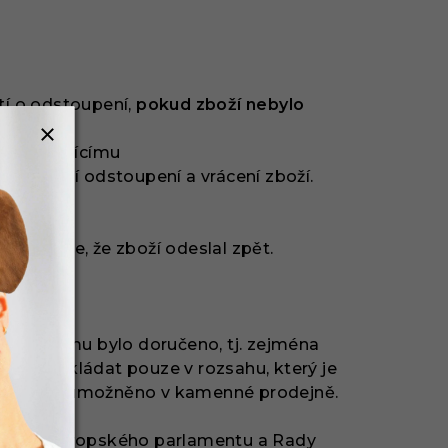
tí o odstoupení,
pokud zboží nebylo
 prodávajícímu
obdržení odstoupení a vrácení zboží.
cí prokáže, že zboží odeslal zpět.
v jakém mu bylo doručeno, tj. zejména
ožím nakládat pouze v rozsahu, který je
u to bylo umožněno v kamenné prodejně.
směrnice Evropského parlamentu a Rady