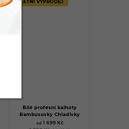
LETNÍ VÝPRODEJ
Bílé profesní kalhoty
Bambusovky Chladivky
1 699 Kč
od