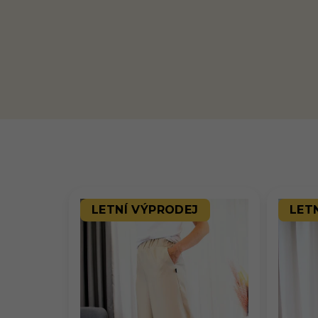
LETNÍ VÝPRODEJ
LET