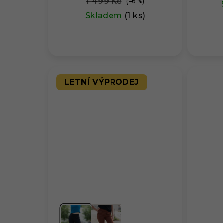
1 499 Kč
(–6 %)
Skladem
(1 ks)
LETNÍ VÝPRODEJ