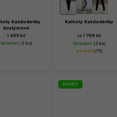
lhoty Každodeňky
Kalhoty Každodeňky
kostýmové
1 699 Kč
1 799 Kč
od
Skladem
(1 ks)
Skladem
(2 ks)
(73)
Průměrné
hodnocení
produktu
je
5,0
z
SPORT
5
hvězdiček.