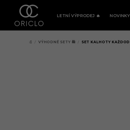
Přejít
🔥 PRÁV
na
LETNÍ VÝPRODEJ 🔥
NOVINKY
obsah
/
VÝHODNÉ SETY 🛍️
/
SET KALHOTY KAŽDOD
DOMŮ