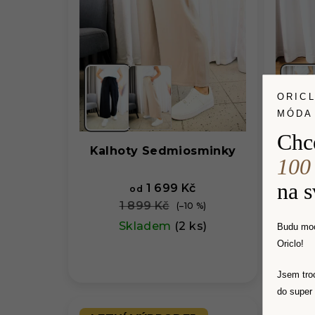
ORIC
MÓDA
Chc
Kalhoty Sedmiosminky
Ka
100
na 
1 699 Kč
od
1 899 Kč
(–10 %)
Skladem
(2 ks)
Budu moc
Oriclo!
Jsem tro
do super 