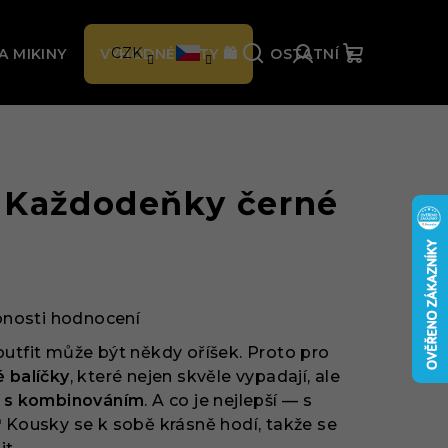
% 🛍️
CZK
A MIKINY
VÝHODNÉ SETY 🛍️
OSTATNÍ ▼
Hledat
Přihlášení
Nákupní
košík
 Každodeňky černé
nosti hodnocení
outfit může být někdy oříšek. Proto pro
 balíčky
, které nejen skvěle vypadají, ale
tí s kombinováním
. A co je nejlepší — s

Kousky se k sobě krásně hodí, takže se