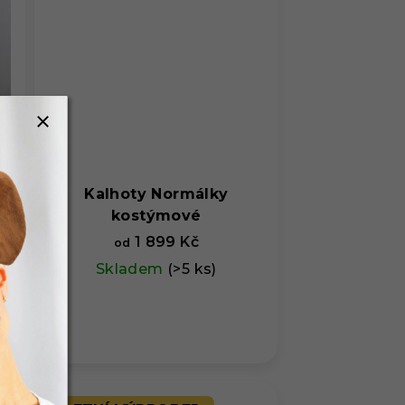
Kalhoty Normálky
kostýmové
1 899 Kč
od
Skladem
(>5 ks)