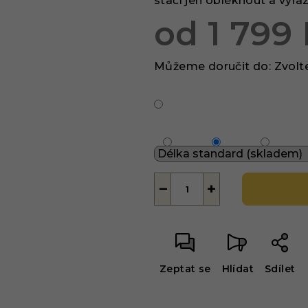
stačí jen obléknout a vyraz
hvězdiček.
od
1 799
Měrná
Můžeme doručit do:
Zvolt
cena:
−
+
Zeptat se
Hlídat
Sdílet