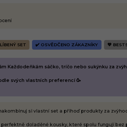
ocení
LÍBENÝ SET
✔️ OSVĚDČENO ZÁKAZNÍKY
💚 BEST
otám Každodeňkám sáčko, tríčo nebo sukýnku za zv
odle svých vlastních preferencí 🥳
nakombinuj si vlastní set a přihoď produkty za zvýh
 perfektně doladěné kousky, které spolu fungují bez