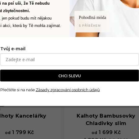
4,8
z
rodávanější
LETNÍ VÝPRODEJ
Ti na psí uši, že Tě nebudu
z
5
t zbytečnostmi.
5
hvězdiček.
Pohodlná móda
, jen pokud budu mít nějakou
hvězdiček.
i akci, která by Tě mohla zajímat.
S PŘÍBĚHEM
Tvůj e-mail
CHCI SLEVU
Přečtěte si na naše
Zásady zpracování osobních údajů
í
lhoty Kancelářky
Kalhoty Bambusovky
Chladivky slim
1 799 Kč
1 699 Kč
od
od