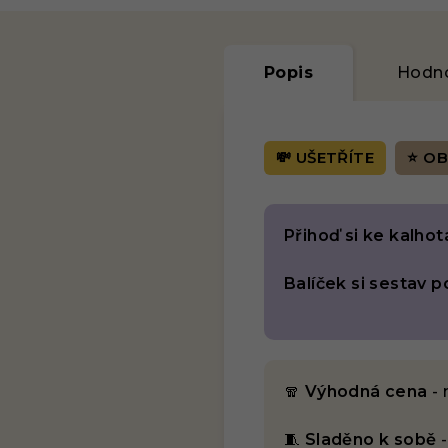
Popis
Hodn
💸 UŠETŘÍTE
⭐ OB
Přihoď si ke kalh
Balíček si sestav p
🧣
Výhodná cena
- 
🧵
Sladěno k sobě
-