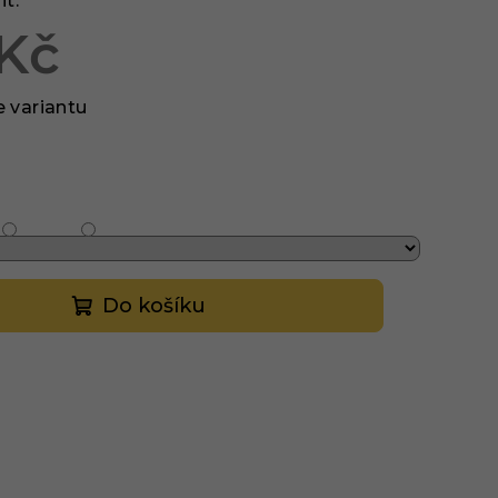
it.
 Kč
e variantu
Do košíku