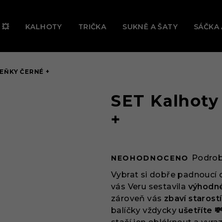
Ě TEĎ PROBÍHÁ VELKÝ LETNÍ VÝPRODEJ! 🔥 UŠETŘI AŽ -31 
 💥
KALHOTY
TRIČKA
SUKNĚ A ŠATY
SÁČKA 
EŇKY ČERNÉ +
SET Kalhoty
+
Průměrné
Podrob
NEOHODNOCENO
hodnocení
produktu
Vybrat si dobře padnoucí 
je
vás Veru sestavila
výhodné
0,0
zároveň vás
zbaví staros
z
balíčky vždycky
ušetříte 
5