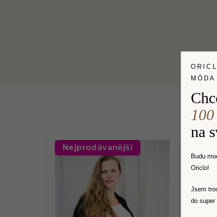
ORIC
MÓDA
Chc
100
na 
Nejprodávanější
LET
Budu moc
Oriclo!
Jsem tro
do super 