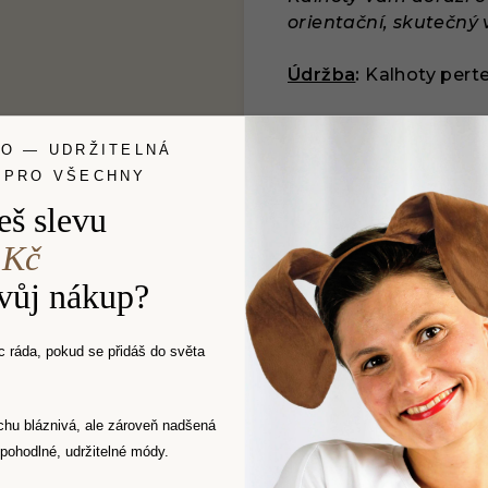
orientační, skutečný 
Údržba
:
Kalhoty perte
LO — UDRŽITELNÁ
 PRO VŠECHNY
eš slevu
Související produkty
 Kč
svůj nákup?
NÍ VÝPRODEJ
 ráda, pokud se přidáš do světa
chu bláznivá, ale zároveň nadšená
pohodlné, udržitelné módy.