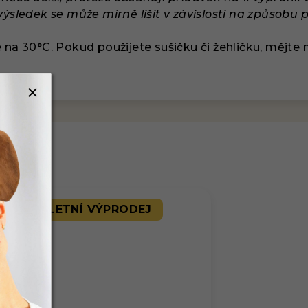
výsledek se může mírně lišit v závislosti na způsobu 
 na 30°C. Pokud použijete sušičku či žehličku, mějte
LETNÍ VÝPRODEJ