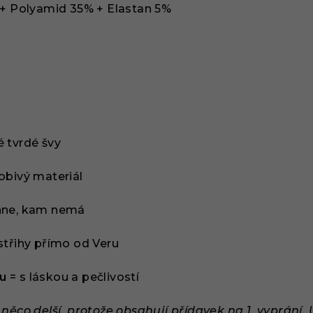
+ Polyamid 35% + Elastan 5%
é tvrdé švy
obivý materiál
hne, kam nemá
střihy přímo od Veru
ku
= s láskou a pečlivostí
něco delší, protože obsahují přídavek na 1. vyprání.