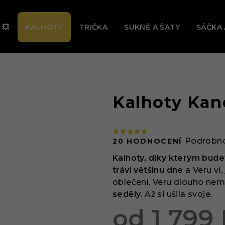
Ě TEĎ PROBÍHÁ VELKÝ LETNÍ VÝPRODEJ! 🔥 UŠETŘI AŽ -31 
 💥
KALHOTY
TRIČKA
SUKNĚ A ŠATY
SÁČKA 
Kalhoty Kan
Průměrné
Podrobno
20 HODNOCENÍ
hodnocení
produktu
Kalhoty, díky kterým bude
je
tráví většinu dne
a Veru ví
5,0
oblečení. Veru dlouho nemoh
z
seděly.
Až si ušila svoje.
5
od
1 799
hvězdiček.