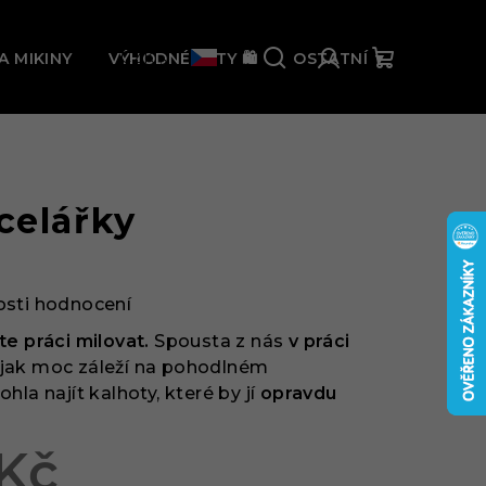
% 🛍️
CZK
A MIKINY
VÝHODNÉ SETY 🛍️
OSTATNÍ ▼
Hledat
Přihlášení
Nákupní
košík
celářky
sti hodnocení
te práci milovat.
Spousta z nás
v práci
, jak moc záleží na pohodlném
la najít kalhoty, které by jí
opravdu
 Kč