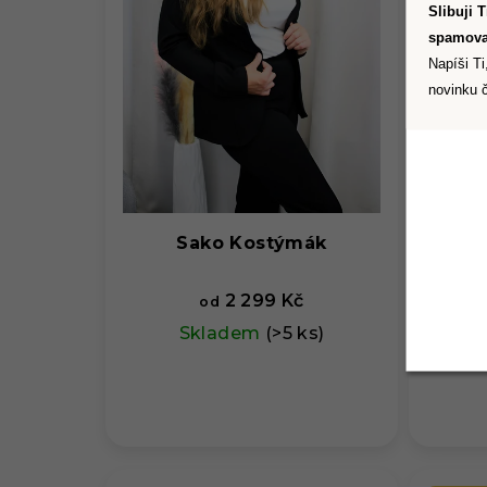
Slibuji 
spamova
Napíši Ti
novinku č
Sako Kostýmák
Ka
2 299 Kč
od
Skladem
(>5 ks)