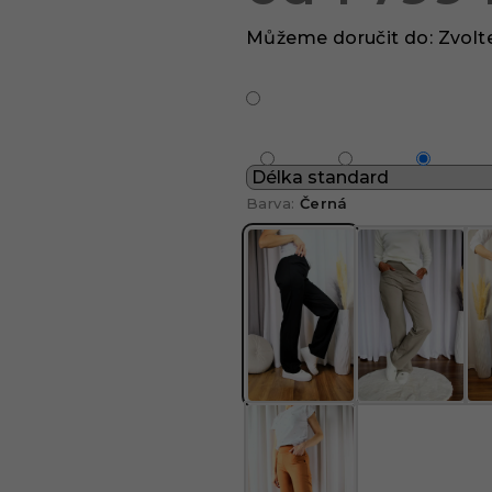
Měrná
Můžeme doručit do:
Zvolt
cena:
Barva:
Černá