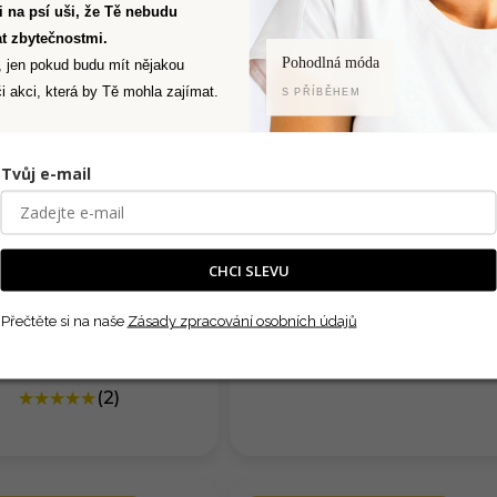
Ti na psí uši, že Tě nebudu
t zbytečnostmi.
Pohodlná móda
, jen pokud budu mít nějakou
i akci, která by Tě mohla zajímat.
S PŘÍBĚHEM
Tvůj e-mail
rdigan Bambusák
Overtop Luxusňák
CHCI SLEVU
1 399 Kč
1 799 Kč
od
Přečtěte si na naše
Zásady zpracování osobních údajů
1 599 Kč
(–12 %)
Skladem
(>5 ks)
Skladem
(>5 ks)
(2)
Průměrné
hodnocení
produktu
je