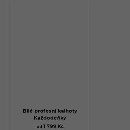
5,0
z
5
hvězdiček.
Bílé profesní kalhoty
Každodeňky
1 799 Kč
od