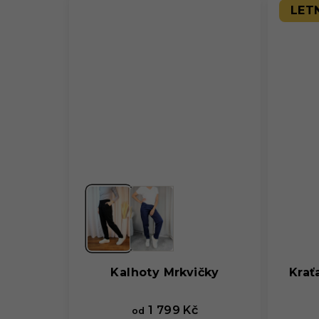
LET
Kalhoty Mrkvičky
Krať
1 799 Kč
od