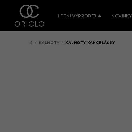
Přejít
🔥 PRÁV
na
LETNÍ VÝPRODEJ 🔥
NOVINKY
obsah
/
KALHOTY
/
KALHOTY KANCELÁŘKY
DOMŮ
Nejprodávanější