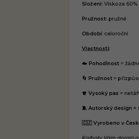
Složení:
Viskoza 60% 
Pružnost:
pružné
Období
: celoroční
Vlastnosti
:
☁️
Pohodlnost
= žádn
🌀 Pružnost
= přizpůs
🧣 Vysoký pas
= netá
🧵 Autorský design =
🇨🇿 Vyrobeno v Čes
Kalhoty Vám dorazí o 