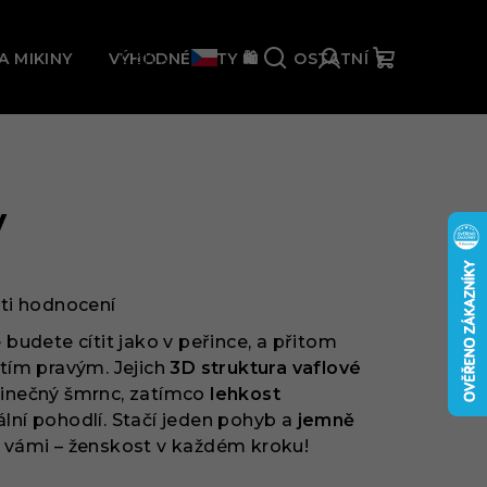
% 🛍️
CZK
A MIKINY
VÝHODNÉ SETY 🛍️
OSTATNÍ ▼
Hledat
Přihlášení
Nákupní
košík
y
ti hodnocení
 budete cítit jako v peřince, a přitom
tím pravým. Jejich
3D struktura vaflové
dinečný šmrnc, zatímco
lehkost
lní pohodlí. Stačí jeden pohyb a
jemně
s vámi – ženskost v každém kroku!