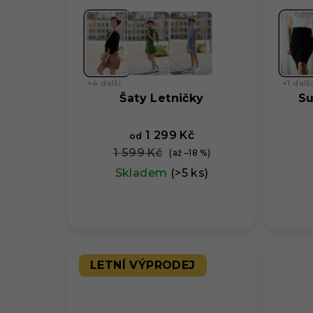
+4 další
+1 dalš
Šaty Letničky
Su
1 299 Kč
od
1 599 Kč
(až –18 %)
Skladem
(>5 ks)
LETNÍ VÝPRODEJ