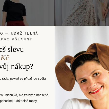
LO — UDRŽITELNÁ
 PRO VŠECHNY
eš slevu
 Kč
svůj nákup?
ukně Elegantka
Midi sukně Pohodovka
vzorovaná
 ráda, pokud se přidáš do světa
1 599 Kč
1 399 Kč
Skladem
(1 ks)
Skladem
(4 ks)
chu bláznivá, ale zároveň nadšená
pohodlné, udržitelné módy.