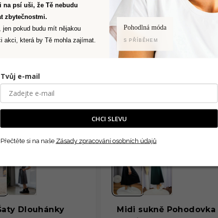
Ti na psí uši, že Tě nebudu
t zbytečnostmi.
Pohodlná móda
, jen pokud budu mít nějakou
NÍ VÝPRODEJ
i akci, která by Tě mohla zajímat.
S PŘÍBĚHEM
Tvůj e-mail
CHCI SLEVU
Přečtěte si na naše
Zásady zpracování osobních údajů
Šaty Dlouhánky
Midi sukně Pohodovka