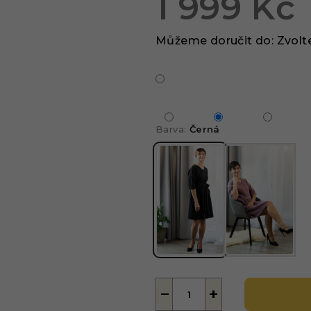
1 999 Kč
Měrná
Můžeme doručit do:
Zvolt
cena:
Barva:
Černá
−
+