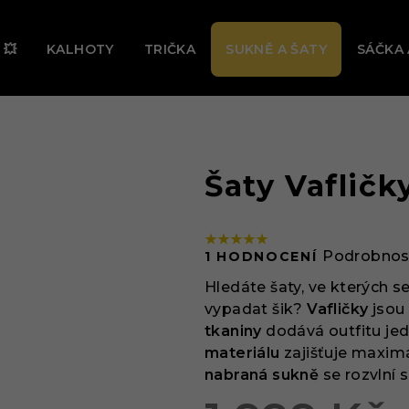
Ě TEĎ PROBÍHÁ VELKÝ LETNÍ VÝPRODEJ! 🔥 UŠETŘI AŽ -31 
 💥
KALHOTY
TRIČKA
SUKNĚ A ŠATY
SÁČKA 
Šaty Vafličk
Průměrné
Podrobnos
1 HODNOCENÍ
hodnocení
produktu
Hledáte šaty, ve kterých se
je
vypadat šik?
Vafličky
jsou 
5,0
tkaniny
dodává outfitu je
z
materiálu
zajišťuje maximá
5
nabraná sukně
se rozvlní 
hvězdiček.