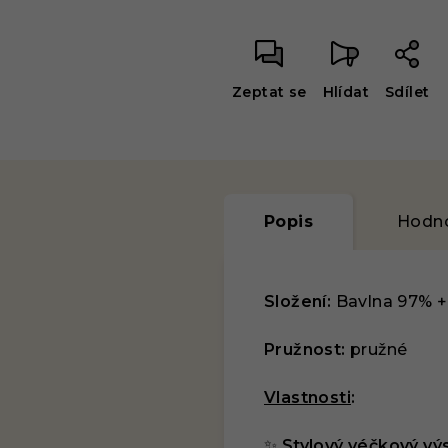
Zeptat se
Hlídat
Sdílet
Popis
Hodno
Složení:
Bavlna 97% +
Pružnost:
pružné
Vlastnosti
:
✨
Stylový véčkový výs