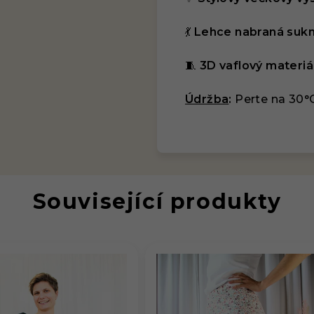
💃
Lehce nabraná suk
🧵
3D vaflový materiá
Údržba
:
Perte na 30°C
Související produkty