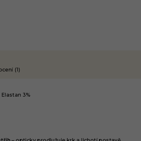
cení (1)
 Elastan 3%
třih
– opticky prodlužuje krk a lichotí postavě