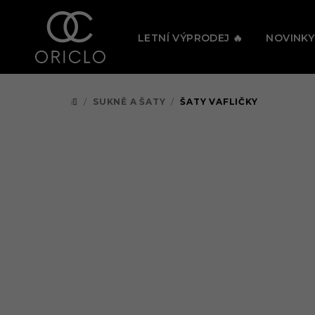
Přejít
🔥 PRÁV
na
LETNÍ VÝPRODEJ 🔥
NOVINKY
obsah
/
SUKNĚ A ŠATY
/
ŠATY VAFLIČKY
DOMŮ