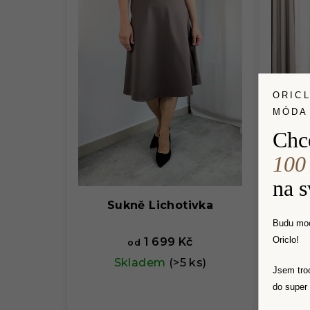
ORIC
MÓDA
Chc
100
na 
Sukně Lichotivka
S
Budu moc
Oriclo!
1 699 Kč
od
Skladem
(>5 ks)
Jsem tro
do super 