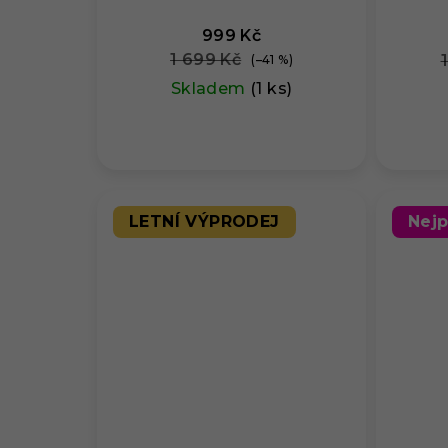
999 Kč
1 699 Kč
(–41 %)
Skladem
(1 ks)
LETNÍ VÝPRODEJ
Nejp