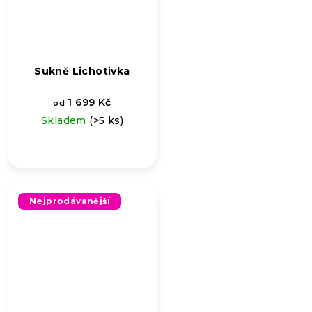
Sukně Lichotivka
1 699 Kč
od
Skladem
(>5 ks)
Nejprodávanější