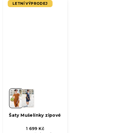
5,0
LETNÍ VÝPRODEJ
z
5
hvězdiček.
Šaty Mušelínky zipové
1 699 Kč