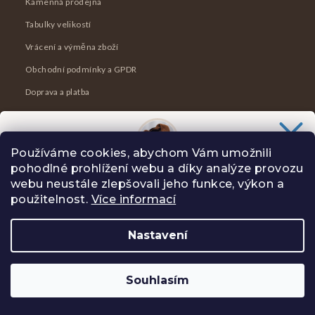
Kamenná prodejna
Tabulky velikostí
Vrácení a výměna zboží
Obchodní podmínky a GPDR
Doprava a platba
Blog
Dárkový poukaz
Používáme cookies, abychom Vám umožnili
Ceník krejčovských úprav ✂️
pohodlné prohlížení webu a díky analýze provozu
Chceš slevu
100 Kč
na svůj nákup?
webu neustále zlepšovali jeho funkce, výkon a
Slibuji Ti na psí uši, že Tě nebudu spamovat zbytečnostmi.
použitelnost.
Více informací
KONTAKT
Nastavení
ANO, CHCI
Souhlasím
Zásady zpracování osobních údajů
info
@
oriclo.cz
−
+
Do košíku
+420 601 029 202