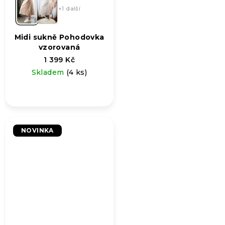
+1 další
Midi sukně Pohodovka
vzorovaná
1 399 Kč
Skladem
(4 ks)
NOVINKA