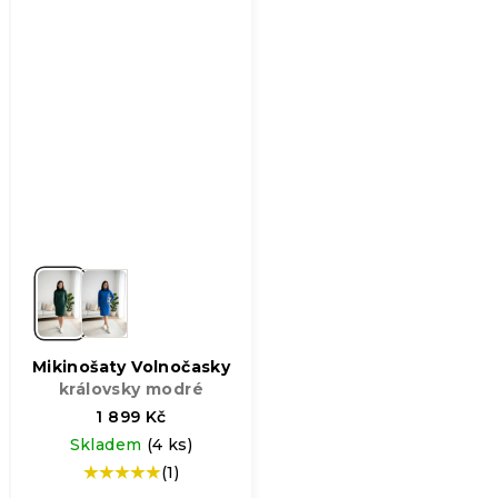
Mikinošaty Volnočasky
královsky modré
1 899 Kč
Skladem
(4 ks)
(1)
Průměrné
hodnocení