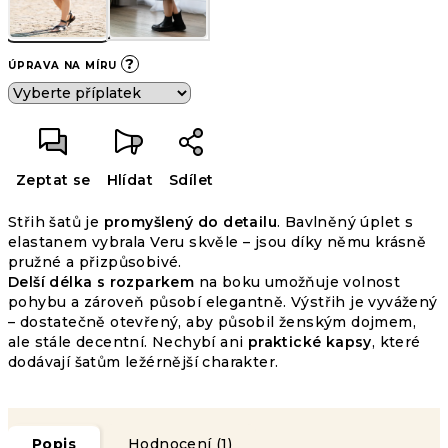
?
ÚPRAVA NA MÍRU
Zeptat se
Hlídat
Sdílet
Střih šatů je
promyšlený do detailu
. Bavlněný úplet s
elastanem vybrala Veru skvěle – jsou díky němu krásně
Průměrné
pružné a přizpůsobivé.
1
hodnocení
Delší délka s rozparkem
HODNOCENÍ
na boku umožňuje volnost
produktu
pohybu a zároveň působí elegantně. Výstřih je vyvážený
Podrobnosti
je
od 1
– dostatečně otevřený, aby působil ženským dojmem,
hodnocení
899 Kč
5,0
až –31
ale stále decentní. Nechybí ani
praktické kapsy
, které
z
%
LETNÍ
dodávají šatům ležérnější charakter.
5
VÝPRODEJ
hvězdiček.
Popis
Hodnocení (1)