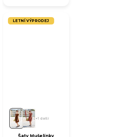
LETNÍ VÝPRODEJ
+1 další
Šaty Mušelínky