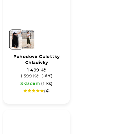
Pohodové Culottky
Chladivky
1 499 Kč
1 599 Kč
(–6 %)
Skladem
(1 ks)
(4)
Průměrné
hodnocení
produktu
je
5,0
z
5
hvězdiček.