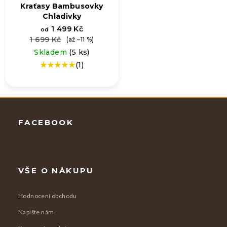
Kraťasy Bambusovky
Chladivky
1 499 Kč
od
1 699 Kč
(až –11 %)
Skladem
(5 ks)
(1)
Průměrné
hodnocení
produktu
je
Zápatí
5,0
z
FACEBOOK
5
hvězdiček.
VŠE O NÁKUPU
Hodnocení obchodu
Napište nám