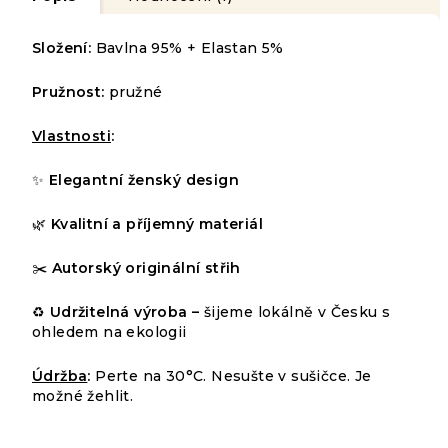
Složení:
Bavlna 95% + Elastan 5%
Pružnost:
pružné
Vlastnosti
:
✨
Elegantní ženský design
🌿
Kvalitní a příjemný materiál
✂️
Autorský originální střih
♻️
Udržitelná výroba –
šijeme lokálně v Česku s
ohledem na ekologii
Údržba
:
Perte na 30°C. Nesušte v sušičce. Je
možné žehlit.