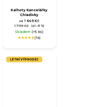
Kalhoty Kancelářky
Chladivky
1 649 Kč
od
1 799 Kč
(až –8 %)
Skladem
(>5 ks)
(14)
Průměrné
hodnocení
produktu
je
5,0
LETNÍ VÝPRODEJ
z
5
hvězdiček.