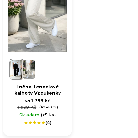
Lněno-tencelové
kalhoty Vzdušenky
1 799 Kč
od
1 999 Kč
(až –10 %)
Skladem
(>5 ks)
(4)
Průměrné
hodnocení
produktu