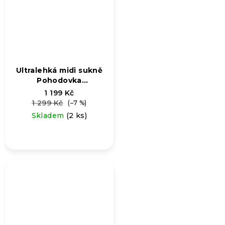
Ultralehká midi sukně
Pohodovka
jednobarevka
1 199 Kč
1 299 Kč
(–7 %)
Skladem
(2 ks)