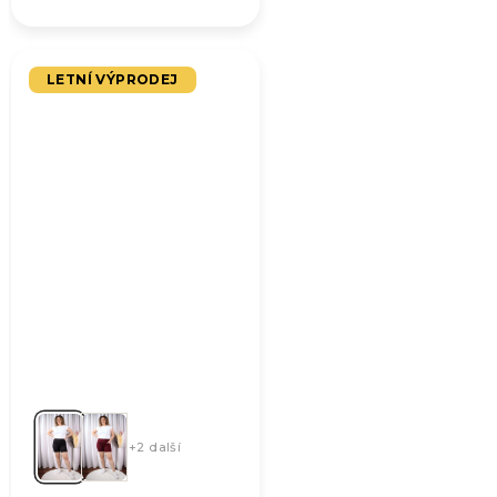
LETNÍ VÝPRODEJ
+2 další