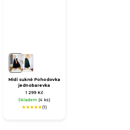
Midi sukně Pohodovka
jednobarevka
1 299 Kč
Skladem
(4 ks)
(1)
Průměrné
hodnocení
produktu
je