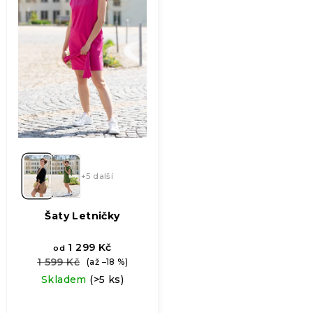
+5 další
Šaty Letničky
1 299 Kč
od
1 599 Kč
(až –18 %)
Skladem
(>5 ks)