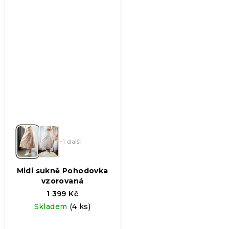
+1 další
Midi sukně Pohodovka
vzorovaná
1 399 Kč
Skladem
(4 ks)