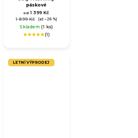
páskové
1 399 Kč
od
1 899 Kč
(až –26 %)
Skladem
(1 ks)
(1)
Průměrné
hodnocení
produktu
je
5,0
LETNÍ VÝPRODEJ
z
5
hvězdiček.