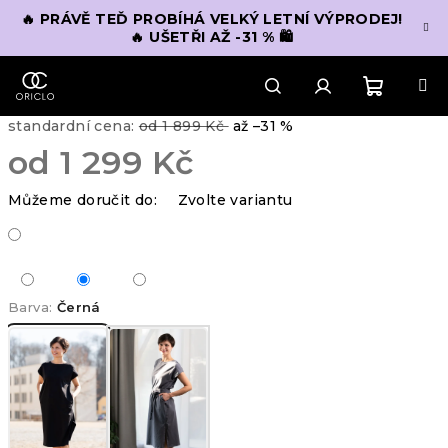
Přejít
🔥 PRÁVĚ TEĎ PROBÍHÁ VELKÝ LETNÍ VÝPRODEJ!
na
🔥 UŠETŘI AŽ -31 % 🛍️
obsah
Nákupn
Hledat
Přihlášení
standardní cena:
od 1 899 Kč
až –31 %
od
1 299 Kč
košík
Měrná
Můžeme doručit do:
Zvolte variantu
cena:
Barva:
Černá