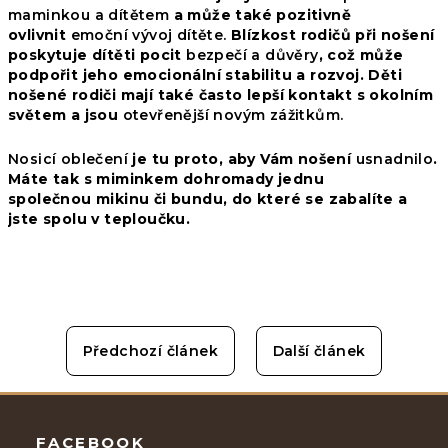
maminkou a dítětem
a může také pozitivně
ovlivnit
emoční vývoj dítěte.
Blízkost rodičů při nošení
poskytuje dítěti pocit
bezpečí a důvěry
, což může
podpořit jeho emocionální stabilitu a rozvoj. Děti
nošené rodiči mají také často lepší kontakt s okolním
světem a jsou
otevřenější novým zážitkům.
Nosicí oblečení
je tu proto, aby Vám nošení
usnadnilo
.
Máte tak s miminkem dohromady jednu
společnou
mikinu
či
bundu
, do které se zabalíte a
jste spolu v teploučku.
Předchozí článek
Další článek
Zápatí
FACEBOOK