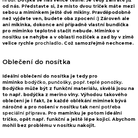
hrudi.
Dotýká se nás velice těsně. Je tedy zahřáté již
od nás. Představte si, že místo dvou triček máte mezi
sebou a miminkem ještě dvě mikiny. Pravděpodobně
než vyjdete ven, budete oba zpocení :) Zároveň ale
ani mikinka, dokonce ani případně vlastní bundička
pro miminko teplotně stačit nebude. Miminko v
nosítku se nehýbe a v oblasti nožiček a zad by v zimě
velice rychle
prochladlo
. Což samozřejmě nechceme.
Oblečení do nosítka
Ideální oblečení do nosítka je tedy pro
miminko
bodýčko, punčošky, popř. teplé ponožky
.
Bodýčko může být z funkční materiálu, skvělá jsou na
to např. bodýčka z merino vlny. Výhodou takového
oblečení je i fakt, že každé oblékání miminek bývá
náročné a pro nošení v nosítku tak
není potřeba
speciální příprava
.
Pro maminku je potom ideální
tričko, opět např.
funkční
a ještě lépe
kojicí
. Abychom
mohli bez problému v nosítku nakojit.