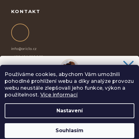
KONTAKT
info
@
oriclo.cz
+420 601 029 202
Po-Pá 8-17h
Používáme cookies, abychom Vám umožnili
pohodlné prohlížení webu a díky analýze provozu
Chceš slevu
100 Kč
na svůj nákup?
webu neustále zlepšovali jeho funkce, výkon a
Slibuji Ti na psí uši, že Tě nebudu spamovat zbytečnostmi.
použitelnost.
Více informací
Nastavení
Copyright 2026
Oriclo
. Všechna práva vyhrazena.
ANO, CHCI
Vytvořil Shoptet
Souhlasím
Zásady zpracování osobních údajů