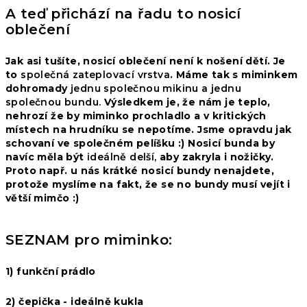
A teď přichází na řadu to nosicí
oblečení
Jak asi tušíte, nosicí oblečení není k nošení dětí. Je
to
společná zateplovací vrstva
. Máme tak s miminkem
dohromady
jednu společnou
mikinu
a jednu
společnou
bundu
.
Výsledkem je, že nám je teplo,
nehrozí že by miminko prochladlo a v kritických
místech na hrudníku se nepotíme. Jsme opravdu jak
schovaní ve společném pelíšku :)
Nosicí bunda
by
navíc měla být
ideálně delší,
aby zakryla i nožičky.
Proto např. u nás krátké
nosicí bundy
nenajdete,
protože myslíme na fakt, že se no bundy musí vejít i
větší mimčo :)
SEZNAM pro miminko:
1) funkční prádlo
2) čepička - ideálně kukla