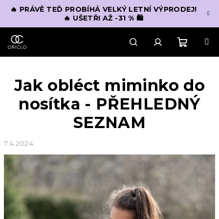
Přejít
🔥 PRÁVĚ TEĎ PROBÍHÁ VELKÝ LETNÍ VÝPRODEJ!
na
🔥 UŠETŘI AŽ -31 % 🛍️
obsah
Nákupn
Hledat
Přihlášení
Jak obléct miminko do
košík
nosítka - PŘEHLEDNÝ
SEZNAM
7.4.2024